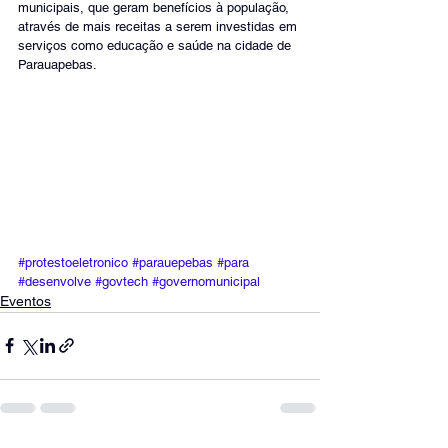
municipais, que geram benefícios à população, 
através de mais receitas a serem investidas em 
serviços como educação e saúde na cidade de 
Parauapebas.
#protestoeletronico
#parauepebas
#para
#desenvolve
#govtech
#governomunicipal
Eventos