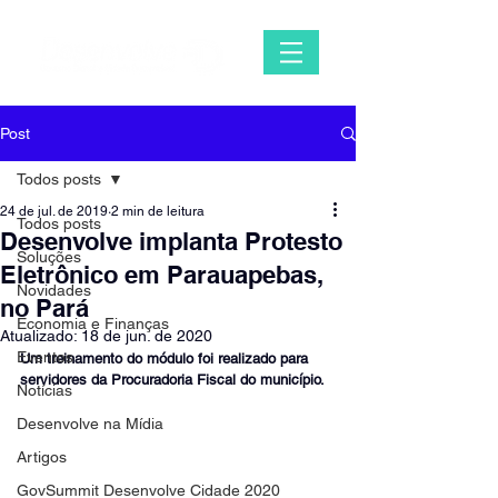
Post
Todos posts
24 de jul. de 2019
2 min de leitura
Todos posts
Desenvolve implanta Protesto
Soluções
Eletrônico em Parauapebas,
Novidades
no Pará
Economia e Finanças
Atualizado:
18 de jun. de 2020
Eventos
Um treinamento do módulo foi realizado para 
servidores da Procuradoria Fiscal do município.
Notícias
Desenvolve na Mídia
Artigos
GovSummit Desenvolve Cidade 2020