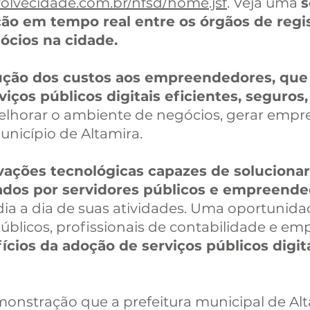
volvecidade.com.br/nfsd/home.jsf
. Veja uma
s
ão em tempo real entre os órgãos de regi
ócios na cidade.
ução dos custos aos empreendedores, que
ços públicos digitais eficientes, seguros,
lhorar o ambiente de negócios, gerar empre
nicípio de Altamira.
vações tecnológicas capazes de soluciona
ados por servidores públicos e empreend
 o dia a dia de suas atividades. Uma oportunid
públicos, profissionais de contabilidade e e
cios da adoção de serviços públicos digit
onstração que a prefeitura municipal de Alt