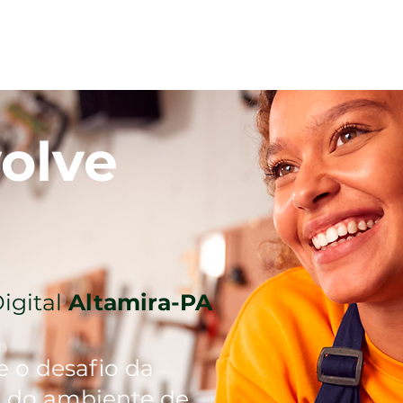
Sobre
Quem somos
Soluções
ODS
I
olve
igital
Altamira-PA
e o desafio da
o do ambiente de