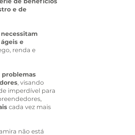
érie de benefícios
stro e de
 necessitam
 ágeis e
go, renda e
r problemas
edores
, visando
ade imperdível para
mpreendedores,
ais
cada vez mais
amira não está