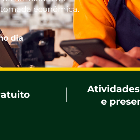
retomada econômica.
no dia
Atividades
atuito
e prese