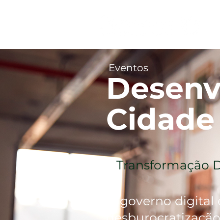
Eventos
Desenv
Cidade
Transformação D
O governo digital 
desburocratizaçã