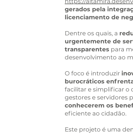
https://altamira.desen
gerados pela integraç
licenciamento de neg
Dentre os quais, a
red
urgentemente de servi
transparentes
para me
desenvolvimento ao mu
O foco é introduzir
ino
burocráticos enfrent
facilitar e simplificar
gestores e servidores 
conhecerem os benefí
eficiente ao cidadão.
Este projeto é uma dem