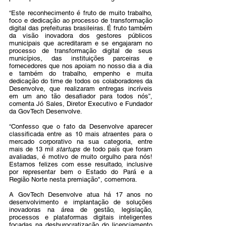
“Este reconhecimento é fruto de muito trabalho, 
foco e dedicação ao processo de transformação 
digital das prefeituras brasileiras. É fruto também 
da visão inovadora dos gestores públicos 
municipais que acreditaram e se engajaram no 
processo de transformação digital de seus 
municípios, das instituições parceiras e 
fornecedores que nos apoiam no nosso dia a dia 
e também do trabalho, empenho e muita 
dedicação do time de todos os colaboradores da 
Desenvolve, que realizaram entregas incríveis 
em um ano tão desafiador para todos nós”, 
comenta Jó Sales, Diretor Executivo e Fundador 
da GovTech Desenvolve.
“Confesso que o fato da Desenvolve aparecer 
classificada entre as 10 mais atraentes para o 
mercado corporativo na sua categoria, entre 
mais de 13 mil 
startups
 de todo país que foram 
avaliadas, é motivo de muito orgulho para nós! 
Estamos felizes com esse resultado, inclusive 
por representar bem o Estado do Pará e a 
Região Norte nesta premiação", comemora. 
A GovTech Desenvolve atua há 17 anos no 
desenvolvimento e implantação de soluções 
inovadoras na área de gestão, legislação, 
processos e plataformas digitais inteligentes 
focadas na desburocratização do licenciamento 