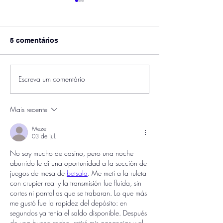
5 comentários
Escreva um comentário
Leia matéria do G1
Anteprojetos d
sobre o GovSummit
de Obras e de 
Desenvolve Cidade 2020
são debatidos 
Mais recente
- Paragominas - PA
Parauapebas
Meze
03 de jul.
No soy mucho de casino, pero una noche 
aburrido le di una oportunidad a la sección de 
juegos de mesa de 
betsala
. Me metí a la ruleta 
con crupier real y la transmisión fue fluida, sin 
cortes ni pantallas que se trabaran. Lo que más 
me gustó fue la rapidez del depósito: en 
segundos ya tenía el saldo disponible. Después 
de una buena racha, retiré mis ganancias y al 