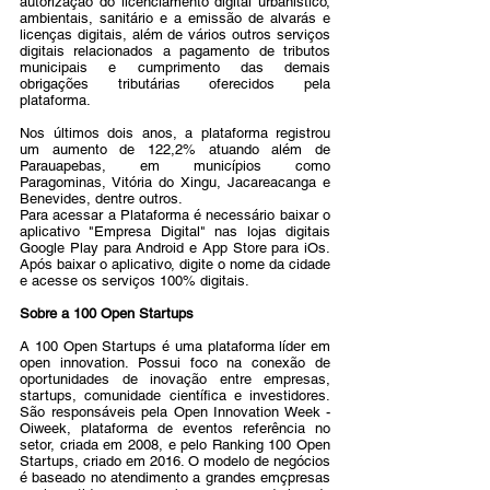
autorização do licenciamento digital urbanístico, 
ambientais, sanitário e a emissão de alvarás e 
licenças digitais, além de vários outros serviços 
digitais relacionados a pagamento de tributos 
municipais e cumprimento das demais 
obrigações tributárias oferecidos pela 
plataforma. 
Nos últimos dois anos, a plataforma registrou 
um aumento de 122,2% atuando além de 
Parauapebas, em municípios como 
Paragominas, Vitória do Xingu, Jacareacanga e 
Benevides, dentre outros. 
Para acessar a Plataforma é necessário baixar o 
aplicativo "Empresa Digital" nas lojas digitais 
Google Play para Android e App Store para iOs. 
Após baixar o aplicativo, digite o nome da cidade 
e acesse os serviços 100% digitais.
Sobre a 100 Open Startups
A 100 Open Startups é uma plataforma líder em 
open innovation. Possui foco na conexão de 
oportunidades de inovação entre empresas, 
startups, comunidade científica e investidores. 
São responsáveis pela Open Innovation Week - 
Oiweek, plataforma de eventos referência no 
setor, criada em 2008, e pelo Ranking 100 Open 
Startups, criado em 2016. O modelo de negócios 
é baseado no atendimento a grandes emçpresas 