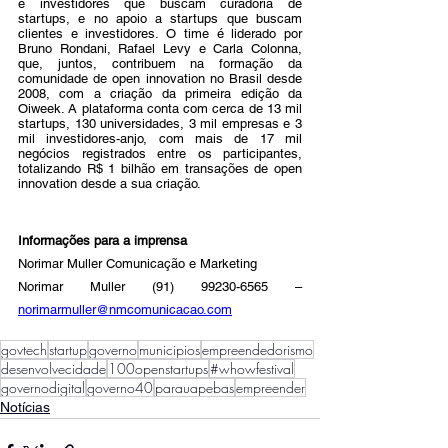
e investidores que buscam curadoria de 
startups, e no apoio a startups que buscam 
clientes e investidores. O time é liderado por 
Bruno Rondani, Rafael Levy e Carla Colonna, 
que, juntos, contribuem na formação da 
comunidade de open innovation no Brasil desde 
2008, com a criação da primeira edição da 
Oiweek. A plataforma conta com cerca de 13 mil 
startups, 130 universidades, 3 mil empresas e 3 
mil investidores-anjo, com mais de 17 mil 
negócios registrados entre os participantes, 
totalizando R$ 1 bilhão em transações de open 
innovation desde a sua criação. 
Informações para a imprensa
Norimar Muller Comunicação e Marketing
Norimar Muller (91) 99230-6565 – 
norimarmuller@nmcomunicacao.com
govtech
startup
governo
municipios
empreendedorismo
desenvolvecidade
100openstartups
#whowfestival
governodigital
governo40
parauapebas
empreender
Notícias