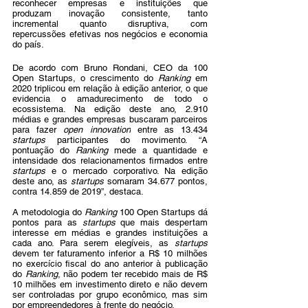
reconhecer empresas e instituições que 
produzam inovação consistente, tanto 
incremental quanto disruptiva, com 
repercussões efetivas nos negócios e economia 
do país.
De acordo com Bruno Rondani, CEO da 100 
Open Startups, o crescimento do 
Ranking 
em 
2020 triplicou em relação à edição anterior, o que 
evidencia o amadurecimento de todo o 
ecossistema. 
Na edição deste ano, 2.910 
médias e grandes empresas buscaram parceiros 
para fazer 
open innovation
 entre as 13.434 
startups
 participantes do movimento
. “A 
pontuação do 
Ranking
 mede a quantidade e 
intensidade dos relacionamentos firmados entre 
startups
 e o mercado corporativo. Na edição 
deste ano, as 
startups
 somaram 34.677 pontos, 
contra 14.859 de 2019”, destaca.
A metodologia do 
Ranking
 100 Open Startups dá 
pontos para as 
startups
 que mais despertam 
interesse em médias e grandes instituições a 
cada ano. Para serem elegíveis, as 
startups
devem ter faturamento inferior a R$ 10 milhões 
no exercício fiscal do ano anterior à publicação 
do 
Ranking
, não podem ter recebido mais de R$ 
10 milhões em investimento direto e não devem 
ser controladas por grupo econômico, mas sim 
por empreendedores à frente do negócio.