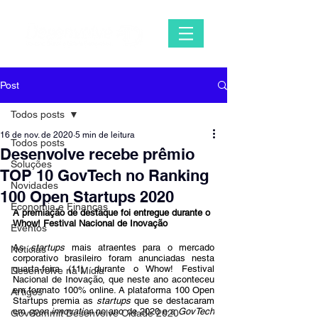
Post
Todos posts
16 de nov. de 2020
5 min de leitura
Todos posts
Desenvolve recebe prêmio
Soluções
TOP 10 GovTech no Ranking
Novidades
100 Open Startups 2020
Economia e Finanças
A 
premiação de destaque foi entregue durante o 
Whow! Festival Nacional de Inovação
Eventos
As 
startups
 mais atraentes para o mercado 
Notícias
corporativo brasileiro foram anunciadas nesta 
quarta-feira (11), durante o Whow! Festival 
Desenvolve na Mídia
Nacional de Inovação, que neste ano aconteceu 
em formato 100% online. A plataforma 100 Open 
Artigos
Startups premia as 
startups
 que se destacaram 
em 
open innovation
 no ano de 2020 e a 
GovTech
GovSummit Desenvolve Cidade 2020