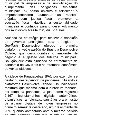
municipal de empresas e na simplificação do 
cumprimento das obrigações tributárias 
municipais. “O nosso objetivo é fortalecer o 
empreendedorismo, aumentar as receitas 
próprias com justiça fiscal, promover a 
educação fiscal, viabilizar a sustentabilidade 
financeira e contribuir para o desenvolvimento 
dos municípios brasileiros”, diz Jó Sales. 
Atuando na estratégia para realizar a transição 
de governos analógicos para o digital, a 
GovTech Desenvolve oferece a primeira 
plataforma 
web
 e 
mobile
 do Brasil, a Desenvolve 
Cidade, que desburocratiza o ambiente de 
negócio e a gestão dos tributos municipais. 
Solução que está ajudando no enfreamento da 
pandemia do Covid-19 e na retomada econômica 
de várias cidades. 
A cidade de Parauapebas (PA), por exemplo, se 
destacou neste período de pandemia utilizando a 
plataforma Desenvolve Cidade. Os indicadores 
mostram que mesmo com a prefeitura fechada, 
por força da pandemia, a plataforma registrou 
2.167 licenciamentos digitais automáticos 
urbanísticos, ambientais, sanitários e a emissão 
de alvarás digitais de novas empresas no 
primeiro semestre deste ano, um crescimento de 
20% quando comparado com o mesmo período 
do ano passado. Este fato, aliado ao uso da 