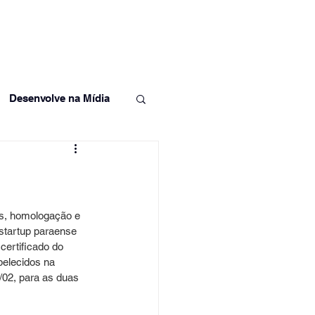
nsights
Trabalhe Conosco
Desenvolve na Mídia
os, homologação e 
 startup paraense 
certificado do 
elecidos na 
/02, para as duas 