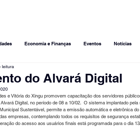
Sobre
Quem somos
Soluções
ODS
I
dades
Economia e Finanças
Eventos
Notícias
 leitura
olve Cidade 2020
nto do Alvará Digital
2020
des e Vitória do Xingu promovem capacitação dos servidores públic
Alvará Digital, no período de 08 a 10/02.  O sistema implantado pela
unicipal Sustentável, permite a emissão automática e eletrônica do 
das empresas, contemplando todos os requisitos de segurança estab
iberação do acesso aos usuários finais está programada para o dia 13