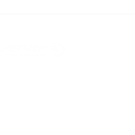
Unidade Desenvolve
Região Sudeste
Inovação da Unicamp (INOVA) -
Parque Científico e Tecnológico da Unicamp (PCT) -
Rua Dani
434 -
Prédio LIB - Sala 9 • Cidade Universitária -
CEP: 13083-836 - Campinas/SP
Unidade Desenvolve Região Sudeste – Rio de Janeiro - RJ