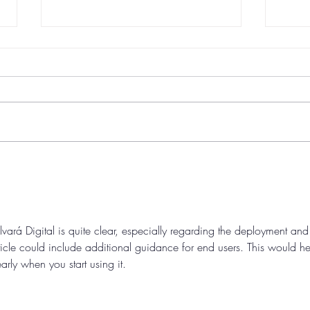
A Desenvolve Cidade está
Leia
entre as 80 startup
Gov
govtechs mais relevantes
Cida
do país
- PA
lvará Digital is quite clear, especially regarding the deployment and
ticle could include additional guidance for end users. This would he
arly when you start using it.