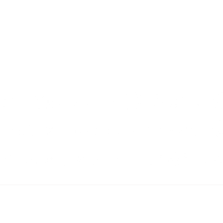
Maravalley Rua Equador, 43 – Bloco 3 - Sala 913, Santo Cristo - CEP: 20220-410 - Rio de Janei
Unidade Desenvolve
Região Norte
Fernandez Business Center,
Tv. Quintino Bocaiúva -
Salas 2301 / 1804 Cremação, Belém - PA, 
ributação Municipal Sustentável.