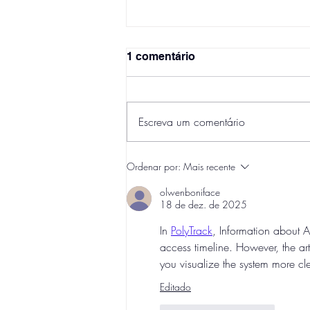
1 comentário
Escreva um comentário
Desenvolve recebe prêmio
Ordenar por:
Mais recente
TOP 10 GovTech no
Ranking 100 Open Startups
olwenboniface
18 de dez. de 2025
2020
In 
PolyTrack
, Information about A
access timeline. However, the ar
you visualize the system more cle
Editado