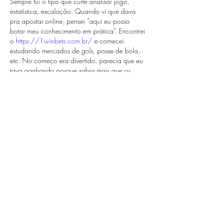
Sempre fui o tipo que curte analisar jogo, 
estatística, escalação. Quando vi que dava 
pra apostar online, pensei “aqui eu posso 
botar meu conhecimento em prática”. Encontrei 
o 
https://1winbets.com.br/
 e comecei 
estudando mercados de gols, posse de bola, 
etc. No começo era divertido, parecia que eu 
tava ganhando porque sabia mais que os 
outros. Teve um Brasileirão que acertei vários 
unders e me senti analista mesmo. Mas aí veio 
uma rodada maluca, tudo virou de cabeça 
pra baixo e perdi…
Mostrar mais
Curtir
Responder
Convidado:
02 de dez. de 2025
Usei o serviço de voceis , para licenciar meu 
carro, só que não deu baixa nas multas que 
foram pagas. Voceis tem como me explicar o 