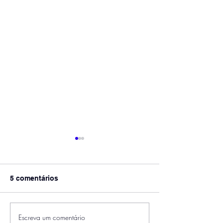
5 comentários
Escreva um comentário
Govtech Desenvolve
Dia do advogad