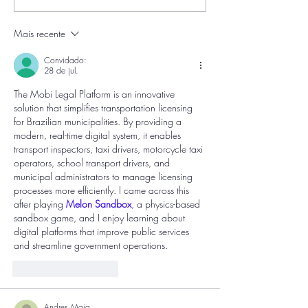
promove campanha em
suporte jurídic
alusão ao Setembro
municípios cont
Mais recente
Amarelo
para o aumento
receitas própri
Convidado:
financiamento 
28 de jul.
políticas públi
The Mobi Legal Platform is an innovative 
solution that simplifies transportation licensing 
for Brazilian municipalities. By providing a 
modern, real-time digital system, it enables 
transport inspectors, taxi drivers, motorcycle taxi 
operators, school transport drivers, and 
municipal administrators to manage licensing 
processes more efficiently. I came across this 
after playing 
Melon Sandbox
, a physics-based 
sandbox game, and I enjoy learning about 
digital platforms that improve public services 
and streamline government operations.
Curtir
Responder
Andres Maia