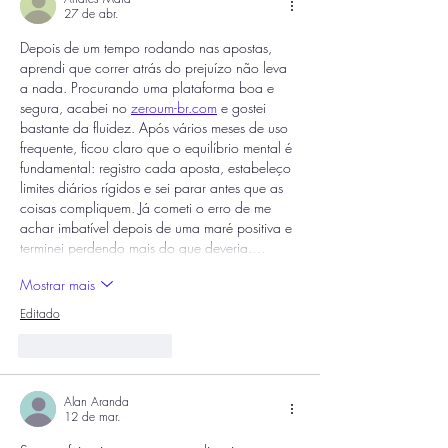
27 de abr.
Depois de um tempo rodando nas apostas, 
aprendi que correr atrás do prejuízo não leva 
a nada. Procurando uma plataforma boa e 
segura, acabei no 
zeroum-br.com
 e gostei 
bastante da fluidez. Após vários meses de uso 
frequente, ficou claro que o equilíbrio mental é 
fundamental: registro cada aposta, estabeleço 
limites diários rígidos e sei parar antes que as 
coisas compliquem. Já cometi o erro de me 
achar imbatível depois de uma maré positiva e 
terminei perdendo mais do que deveria.…
Mostrar mais
Editado
Curtir
Responder
Alan Aranda
12 de mar.